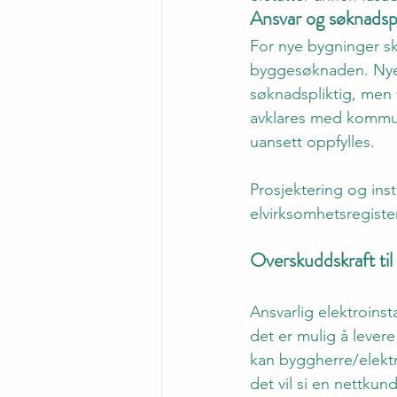
Ansvar og søknadspl
For nye bygninger sk
byggesøknaden. Nye 
søknadspliktig, men vi
avklares med kommun
uansett oppfylles. 
Prosjektering og inst
elvirksomhetsregiste
Overskuddskraft til
Ansvarlig elektroinst
det er mulig å lever
kan byggherre/elektro
det vil si en nettku