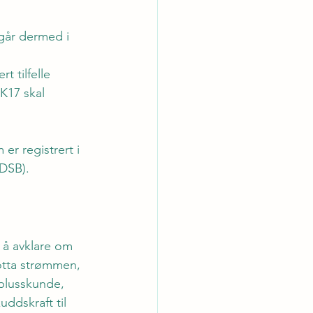
går dermed i 
 
t tilfelle 
K17 skal 
er registrert i 
DSB). 
r å avklare om 
otta strømmen, 
 plusskunde, 
ddskraft til 