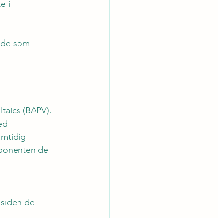
e i 
t de som 
taics (BAPV). 
ed 
amtidig 
mponenten de 
 siden de 