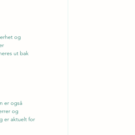
kerhet og 
er 
neres ut bak 
n er også 
errer og 
er aktuelt for 