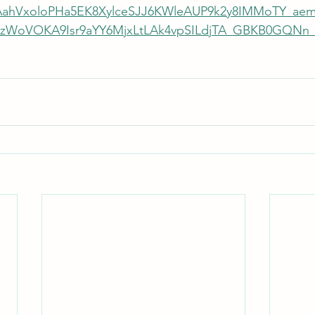
AahVxoloPHa5EK8XylceSJJ6KWleAUP9k2y8IMMoTY_ae
zWoVOKA9Isr9aYY6MjxLtLAk4vpSILdjTA_GBKB0GQNn_x