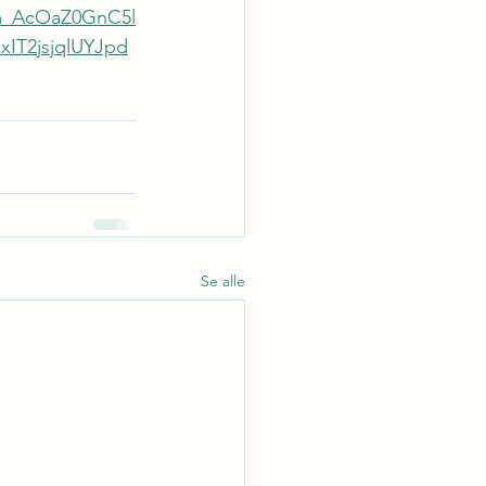
m_AcOaZ0GnC5l
IT2jsjqlUYJpd
Se alle