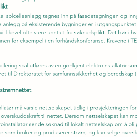
ikt 
al solcelleanlegg tegnes inn på fasadetegningen og inn
anlegg på eksisterende bygninger er i utgangspunktet
l likevel ofte være unntatt fra søknadsplikt. Det bør i hver
en for eksempel i en forhåndskonferanse. Kravene i TE
allering skal utføres av en godkjent elektroinstallatør som 
ret til Direktoratet for samfunnssikkerhet og beredskap (
 strømnettet 
allatør må varsle nettselskapet tidlig i prosjekteringen fo
e overskuddskraft til nettet. Dersom nettselskapet kan m
installatør sende søknad til lokalt nettselskap om å bli
nde som bruker og produserer strøm, og kan selge oversku