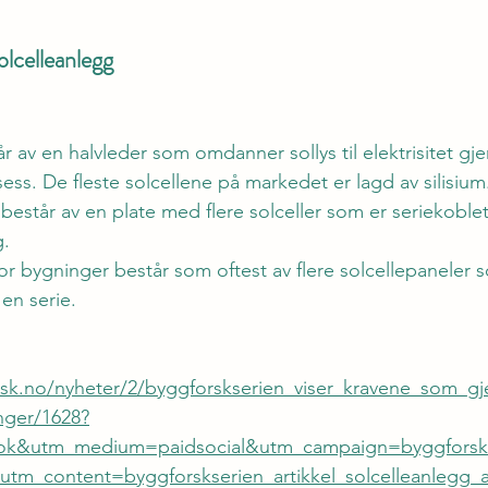
lcelleanlegg
år av en halvleder som omdanner sollys til elektrisitet g
sess. De fleste solcellene på markedet er lagd av silisium
 består av en plate med flere solceller som er seriekoblet 
.  
or bygninger består som oftest av flere solcellepaneler s
en serie. 
sk.no/nyheter/2/byggforskserien_viser_kravene_som_gje
nger/1628?
k&utm_medium=paidsocial&utm_campaign=byggforskse
utm_content=byggforskserien_artikkel_solcelleanlegg_