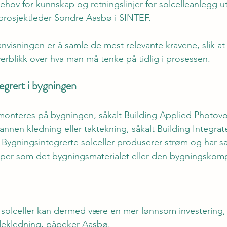
behov for kunnskap og retningslinjer for solcelleanlegg ut
prosjektleder Sondre Aasbø i SINTEF. 
visningen er å samle de mest relevante kravene, slik a
verblikk over hva man må tenke på tidlig i prosessen.  
egrert i bygningen 
monteres på bygningen, såkalt Building Applied Photovol
 annen kledning eller taktekning, såkalt Building Integrat
. Bygningsintegrerte solceller produserer strøm og har s
per som det bygningsmaterialet eller den bygningsko
 solceller kan dermed være en mer lønnsom investering,
dekledning, påpeker Aasbø. 