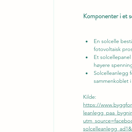
Komponenter i et so
En solcelle best
fotovoltaisk pro
Et solcellepanel
høyere spenning
Solcelleanlegg f
sammenkoblet i 
Kilde: 
https://www.byggfor
leanlegg_paa_bygni
utm_source=faceboo
solcelleanlegg_ad1&