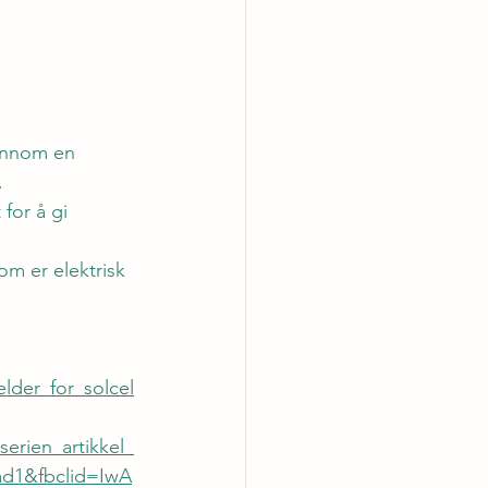
jennom en 
. 
for å gi 
om er elektrisk 
lder_for_solcel
rien_artikkel_
ad1&fbclid=IwA