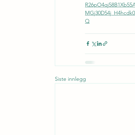
R26pO4qj58B1Xb55
MGj30D54j_H4hcdk0
Q
Siste innlegg