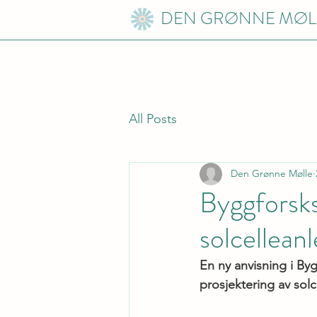
DEN GRØNNE MØL
All Posts
Den Grønne Mølle
Byggforsks
solcellean
En ny anvisning i Byg
prosjektering av solc