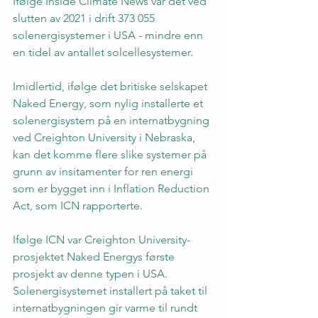
Ifølge Inside Climate News var det ved 
slutten av 2021 i drift 373 055 
solenergisystemer i USA - mindre enn 
en tidel av antallet solcellesystemer.
Imidlertid, ifølge det britiske selskapet 
Naked Energy, som nylig installerte et 
solenergisystem på en internatbygning 
ved Creighton University i Nebraska, 
kan det komme flere slike systemer på 
grunn av insitamenter for ren energi 
som er bygget inn i Inflation Reduction 
Act, som ICN rapporterte.
Ifølge ICN var Creighton University-
prosjektet Naked Energys første 
prosjekt av denne typen i USA. 
Solenergisystemet installert på taket til 
internatbygningen gir varme til rundt 