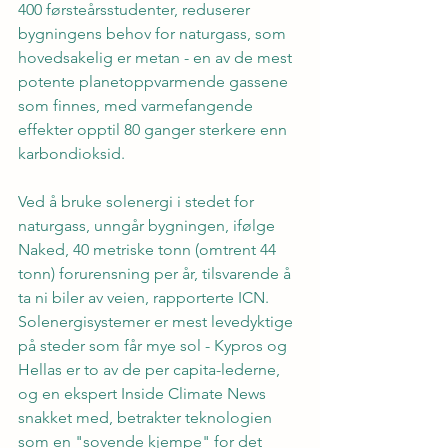
400 førsteårsstudenter, reduserer 
bygningens behov for naturgass, som 
hovedsakelig er metan - en av de mest 
potente planetoppvarmende gassene 
som finnes, med varmefangende 
effekter opptil 80 ganger sterkere enn 
karbondioksid.
Ved å bruke solenergi i stedet for 
naturgass, unngår bygningen, ifølge 
Naked, 40 metriske tonn (omtrent 44 
tonn) forurensning per år, tilsvarende å 
ta ni biler av veien, rapporterte ICN.
Solenergisystemer er mest levedyktige 
på steder som får mye sol - Kypros og 
Hellas er to av de per capita-lederne, 
og en ekspert Inside Climate News 
snakket med, betrakter teknologien 
som en "sovende kjempe" for det 