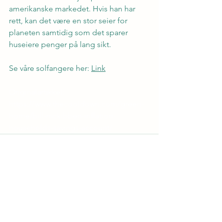
amerikanske markedet. Hvis han har 
rett, kan det være en stor seier for 
planeten samtidig som det sparer 
huseiere penger på lang sikt.
Se våre solfangere her: 
Link
Originalartikkel: 
https://www.thecooldown.com/green-
home/bill-mckibben-inflation-
households-savings-account/
Se alle
Siste innlegg