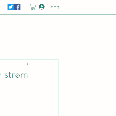
Logg Inn
en strøm