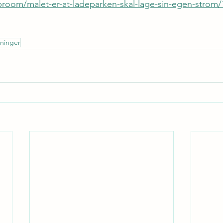
broom/malet-er-at-ladeparken-skal-lage-sin-egen-strom
sninger