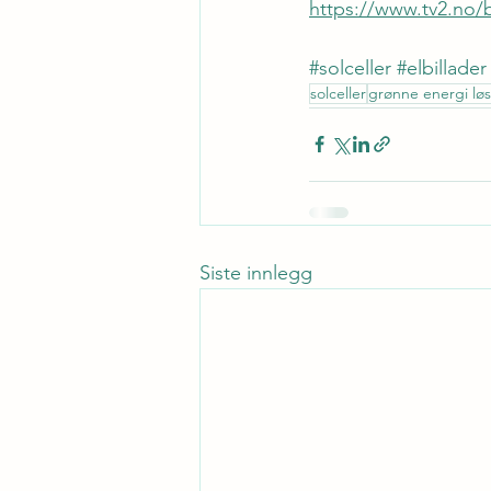
https://www.tv2.no/
#solceller
#elbillader
solceller
grønne energi lø
Siste innlegg