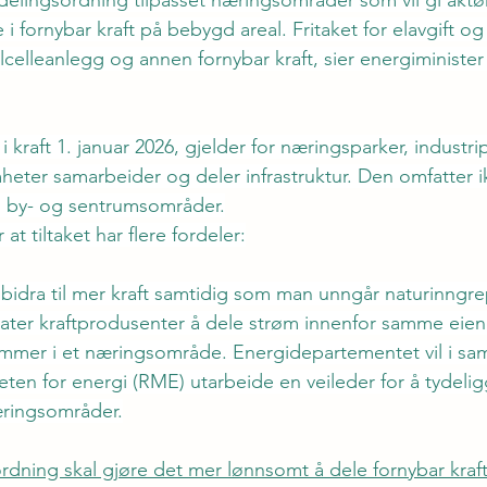
 delingsordning tilpasset næringsområder som vil gi aktør
re i fornybar kraft på bebygd areal. Fritaket for elavgift og 
celleanlegg og annen fornybar kraft, sier energiminister
 kraft 1. januar 2026, gjelder for næringsparker, industri
heter samarbeider og deler infrastruktur. Den omfatter i
 by- og sentrumsområder.
t tiltaket har flere fordeler:
bidra til mer kraft samtidig som man unngår naturinngre
llater kraftprodusenter å dele strøm innenfor samme ei
mer i et næringsområde. Energidepartementet vil i sa
en for energi (RME) utarbeide en veileder for å tydelig
ringsområder.
rdning skal gjøre det mer lønnsomt å dele fornybar kraft 