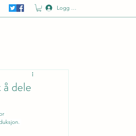
Logg Inn
 å dele
or 
duksjon. 