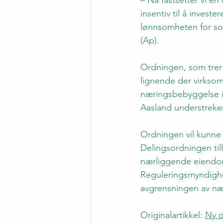
– Nå fastsetter vi en
insentiv til å investe
lønnsomheten for sol
(Ap).
Ordningen, som trer i
lignende der virksom
næringsbebyggelse i
Aasland understreker a
Ordningen vil kunne 
Delingsordningen ti
nærliggende eiendom
Reguleringsmyndighet
avgrensningen av næ
Originalartikkel: 
Ny o