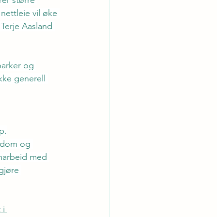
er større 
nettleie vil øke 
 Terje Aasland 
parker og 
kke generell 
p.
endom og 
marbeid med 
gjøre 
i 