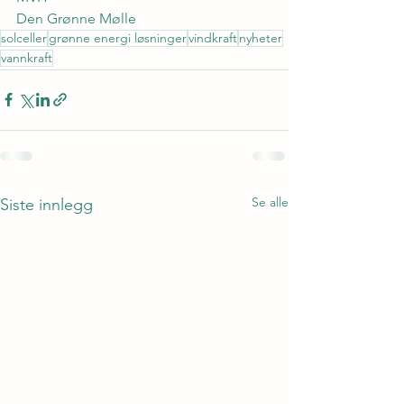
Den Grønne Mølle
solceller
grønne energi løsninger
vindkraft
nyheter
vannkraft
Se alle
Siste innlegg