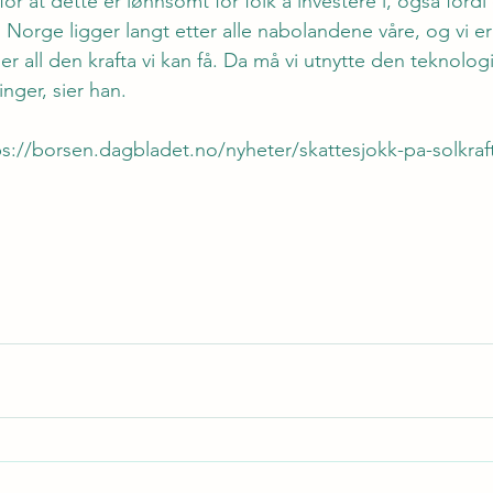
te for at dette er lønnsomt for folk å investere i, også fordi
 Norge ligger langt etter alle nabolandene våre, og vi e
ger all den krafta vi kan få. Da må vi utnytte den teknolo
inger, sier han.
ps://borsen.dagbladet.no/nyheter/skattesjokk-pa-solkraf