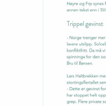
Høyre og Frp synes fo
annen tekst enn i SVs 
Trippel gevinst
- Norge trenger mer 
lavere utslipp. Solc
konfliktfritt. Da må 
spinninga for den som
Bru til Børsen.
Lars Haltbrekken men
stortingsflertallet s
- Dette er gevinst f
har stoppet helt opp
grep. Flere private s