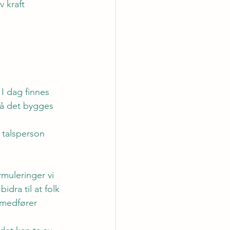
 kraft 
I dag finnes 
må det bygges 
 talsperson 
rmuleringer vi 
dra til at folk 
 medfører 