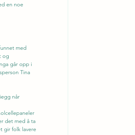
med en noe 
mfunnet med 
t og 
inga går opp i 
lsperson Tina 
iegg når 
olcellepaneler 
er det med å ta 
 gir folk lavere 