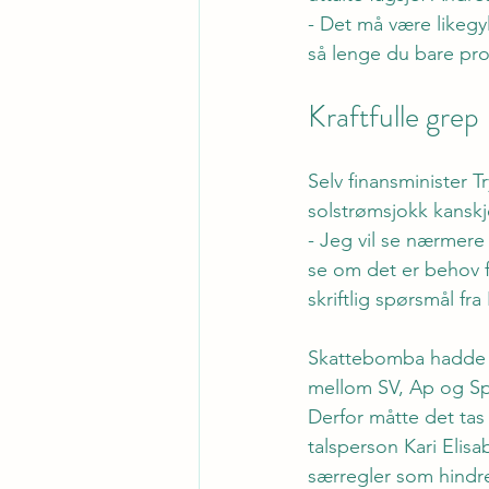
- Det må være likegyl
så lenge du bare prod
Kraftfulle grep
Selv finansminister 
solstrømsjokk kanskj
- Jeg vil se nærmere
se om det er behov fo
skriftlig spørsmål fr
Skattebomba hadde sl
mellom SV, Ap og Sp
Derfor måtte det tas
talsperson Kari Elis
særregler som hindre