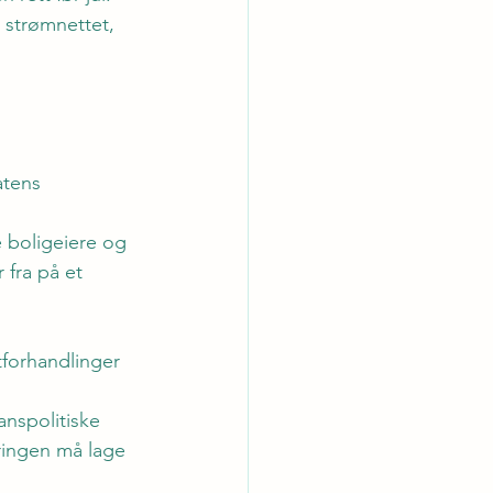
i strømnettet, 
atens 
e boligeiere og 
 fra på et 
forhandlinger 
anspolitiske 
ringen må lage 