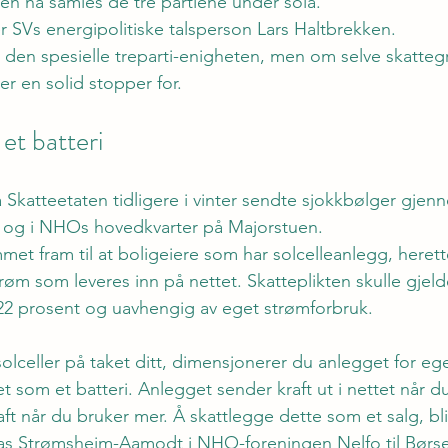
Men nå samles de tre partiene under sola.
er SVs energipolitiske talsperson Lars Haltbrekken.
den spesielle treparti-enigheten, men om selve skatteg
er en solid stopper for.
et batteri
a Skatteetaten tidligere i vinter 
sendte sjokkbølger gjen
e og i NHOs hovedkvarter på Majorstuen
.
met fram til at boligeiere som har solcelleanlegg, herett
strøm som leveres inn på nettet. Skatteplikten skulle gjelde
å 22 prosent og uavhengig av eget strømforbruk.
olceller på taket ditt, dimensjonerer du anlegget for ege
 som et batteri. Anlegget sender kraft ut i nettet når du
aft når du bruker mer. Å skattlegge dette som et salg, blir 
eas Strømsheim-Aamodt i NHO-foreningen Nelfo til Børsen 