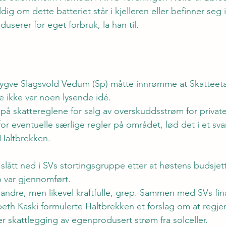
dig om dette batteriet står i kjelleren eller befinner seg 
userer for eget forbruk, la han til.
Trygve Slagsvold Vedum (Sp) måtte innrømme at Skatteet
e ikke var noen lysende idé.
 på skattereglene for salg av overskuddsstrøm for privat
r eventuelle særlige regler på området, lød det i et svar
a Haltbrekken.
ått ned i SVs stortingsgruppe etter at høstens budsjett
 var gjennomført.
 andre, men likevel kraftfulle, grep. Sammen med SVs fin
abeth Kaski formulerte Haltbrekken et forslag om at regje
r skattlegging av egenprodusert strøm fra solceller.