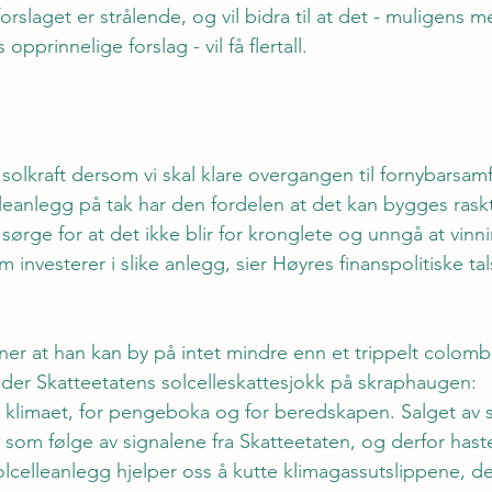
rslaget er strålende, og vil bidra til at det - muligens 
opprinnelige forslag - vil få flertall.
solkraft dersom vi skal klare overgangen til fornybarsa
elleanlegg på tak har den fordelen at det kan bygges rask
vi sørge for at det ikke blir for kronglete og unngå at vinn
 investerer i slike anlegg, sier Høyres finanspolitiske ta
er at han kan by på intet mindre enn et trippelt colomb
ender Skatteetatens solcelleskattesjokk på skraphaugen:
or klimaet, for pengeboka og for beredskapen. Salget av s
 som følge av signalene fra Skatteetaten, og derfor hast
olcelleanlegg hjelper oss å kutte klimagassutslippene, det