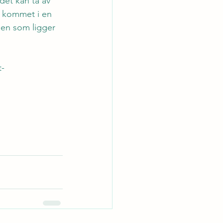
 det kan ta av 
r kommet i en 
gien som ligger 
t-