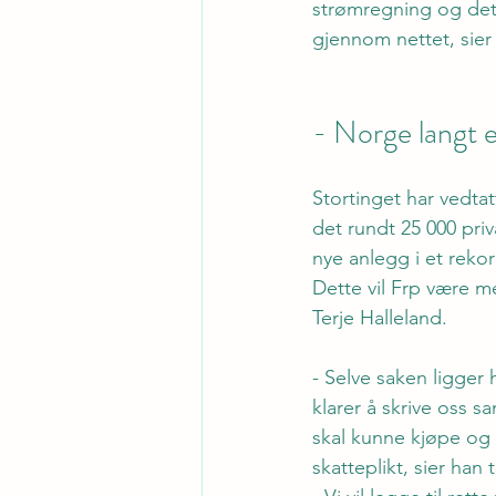
strømregning og det 
gjennom nettet, sier 
- Norge langt 
Stortinget har vedta
det rundt 25 000 pri
nye anlegg i et reko
Dette vil Frp være m
Terje Halleland.
- Selve saken ligger 
klarer å skrive oss s
skal kunne kjøpe og 
skatteplikt, sier han 