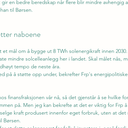
gir en bedre beredskap når flere blir mindre avhengig av
han til Børsen.
etter naboene
tt et mål om å bygge ut 8 TWh solenergikraft innen 2030. 
vate mindre solcelleanlegg her i landet. Skal målet nås, 
rdhøyt tempo de neste åra.
ed på å støtte opp under, bekrefter Frp's energipolitiske
hos finansfraksjonen vår nå, så det gjenstår å se hvilke fo
ammen på. Men jeg kan bekrefte at det er viktig for Frp å bi
selge kraft produsert innenfor eget forbruk, uten at det
til Børsen.