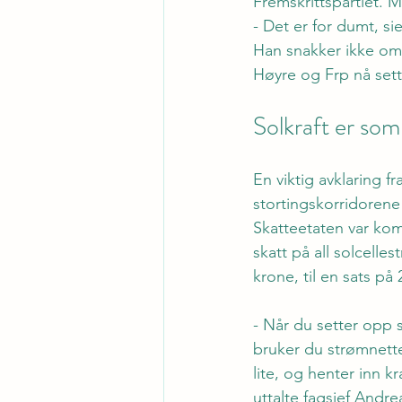
Fremskrittspartiet. 
- Det er for dumt, si
Han snakker ikke om 
Høyre og Frp nå sett
Solkraft er s
om 
En viktig avklaring fr
stortingskorridoren
Skatteetaten var kom
skatt på all solcelle
krone, til en sats p
- Når du setter opp s
bruker du strømnettet
lite, og henter inn kr
uttalte fagsjef Andr