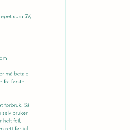
repet som SV, 
nom 
er må betale 
 fra første 
t forbruk. Så 
 selv bruker 
helt feil, 
rett før jul
.