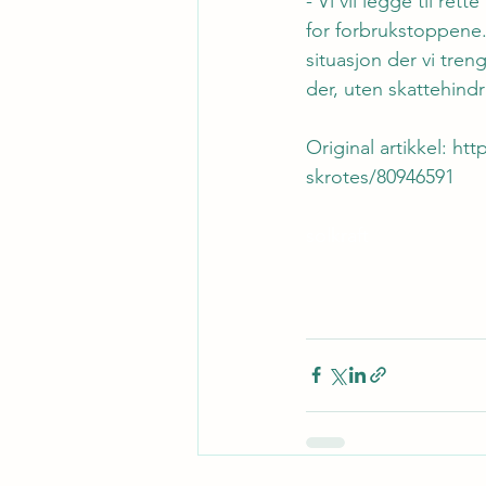
- Vi vil legge til ret
for forbrukstoppene.
situasjon der vi tren
der, uten skattehindr
Original artikkel: 
htt
skrotes/80946591
solkraft