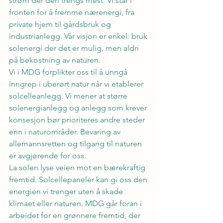
strøm der den trengs mest. Vi står i 
fronten for å fremme nærenergi, fra 
private hjem til gårdsbruk og 
industrianlegg. Vår visjon er enkel: bruk 
solenergi der det er mulig, men aldri 
på bekostning av naturen.
Vi i MDG forplikter oss til å unngå 
inngrep i uberørt natur når vi etablerer 
solcelleanlegg. Vi mener at større 
solenergianlegg og anlegg som krever 
konsesjon bør prioriteres andre steder 
enn i naturområder. Bevaring av 
allemannsretten og tilgang til naturen 
er avgjørende for oss.
La solen lyse veien mot en bærekraftig 
fremtid. Solcellepaneler kan gi oss den 
energien vi trenger uten å skade 
klimaet eller naturen. MDG går foran i 
arbeidet for en grønnere fremtid, der 