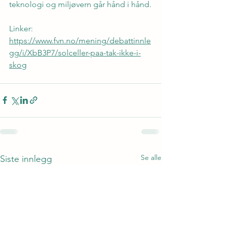
teknologi og miljøvern går hånd i hånd.
Linker: 
https://www.fvn.no/mening/debattinnle
gg/i/XbB3P7/solceller-paa-tak-ikke-i-
skog
Se alle
Siste innlegg