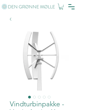
DEN GRØNNE MØLLE
Vindturbinpakke -