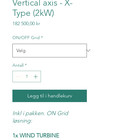
Vertical axis - X-
Type (2kW)
Pris
182 500,00 kr
ON/OFF Grid
*
Antall
*
Legg til i handlekurv
Inkl i pakken. ON Grid
løsning:
1x WIND TURBINE