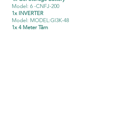
Model: 6 -CNFJ-200
1x INVERTER
Model: MODEL:GI3K-48
1x 4 Meter Tårn
Model: FS -1K-4M
Åpent kjøp
Prismatch
Fri befaring &
Fri frakt
analyse
Den Grønne Mølle AS -
932 043 807
Haslevollen 3, 0579, Oslo
+47 93888449
kontakt@dengronnemolle.no
Kjøpsbetingelser
Datablad & Manualer