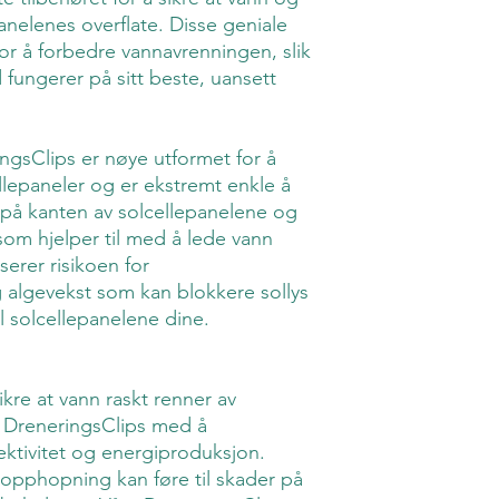
nelenes overflate. Disse geniale
or å forbedre vannavrenningen, slik
d fungerer på sitt beste, uansett
ngsClips er nøye utformet for å
ellepaneler og er ekstremt enkle å
t på kanten av solcellepanelene og
om hjelper til med å lede vann
serer risikoen for
algevekst som kan blokkere sollys
il solcellepanelene dine.
kre at vann raskt renner av
r DreneringsClips med å
ektivitet og energiproduksjon.
pphopning kan føre til skader på