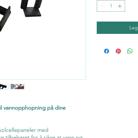
Legg
 til vannopphopning på dine
 solcellepaneler med
e tilbehøret for å sikre at vann og