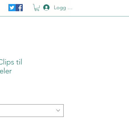
Logg Inn
ips til
eler