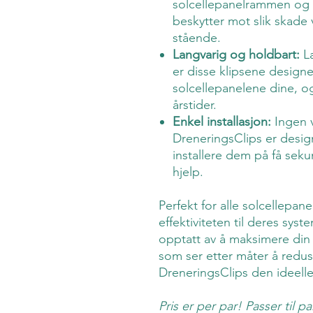
solcellepanelrammen og 
beskytter mot slik skade 
stående.
Langvarig og holdbart:
La
er disse klipsene designe
solcellepanelene dine, og
årstider.
Enkel installasjon:
Ingen 
DreneringsClips er design
installere dem på få seku
hjelp.
Perfekt for alle solcellepa
effektiviteten til deres sys
opptatt av å maksimere din 
som ser etter måter å redu
DreneringsClips den ideelle
Pris er per par! Passer til