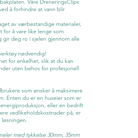
bakplaten. Våre DreneringsClips
ved å forhindre at vann blir
get av værbestandige materialer,
t for å vare like lenge som
 gir deg ro i sjelen gjennom alle
verktøy nødvendig!
et for enkelhet, slik at du kan
nder uten behov for profesjonell
nelbrukere som ønsker å maksimere
tem. Enten du er en huseier som er
energiproduksjon, eller en bedrift
sere vedlikeholdskostnader på, er
 løsningen.
 paneler med tykkelse 30mm, 35mm