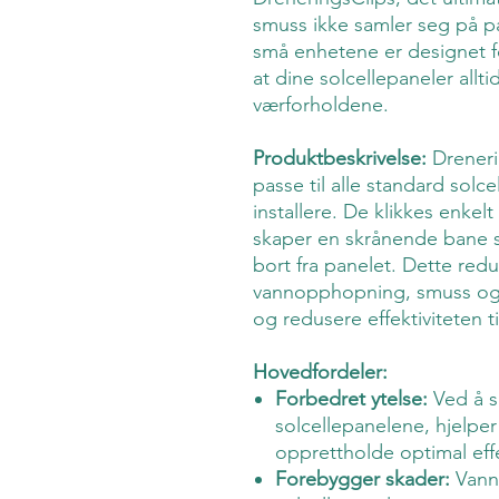
smuss ikke samler seg på pa
små enhetene er designet f
at dine solcellepaneler allti
værforholdene.
Produktbeskrivelse:
Dreneri
passe til alle standard solc
installere. De klikkes enkel
skaper en skrånende bane s
bort fra panelet. Dette redu
vannopphopning, smuss og 
og redusere effektiviteten t
Hovedfordeler:
Forbedret ytelse:
Ved å si
solcellepanelene, hjelpe
opprettholde optimal eff
Forebygger skader:
Vanno