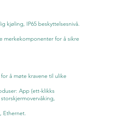
ig kjøling, IP65 beskyttelsesnivå.
nte merkekomponenter for å sikre
 for å møte kravene til ulike
oduser: App (ett-klikks
r storskjermovervåking,
, Ethernet.