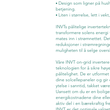
▪ Design som ligner på hus
betjening.
▪ Liten i størrelse, lett i vekt
INVTs pålitelige invertertek
transformere solens energi t
mates inn i strømnettet. Det
reduksjoner i strømregning
muligheten til å selge overs
Våre INVT on-grid inverter
teknologien for å sikre høye
pålitelighet. De er utformet
dine solcellepaneler og gir 
ytelse i sanntid, takket vær
Uansett om du er en bolige
energikostnadene dine eller
aktiv del i en bærekraftig fr
INVT er det optimale valget