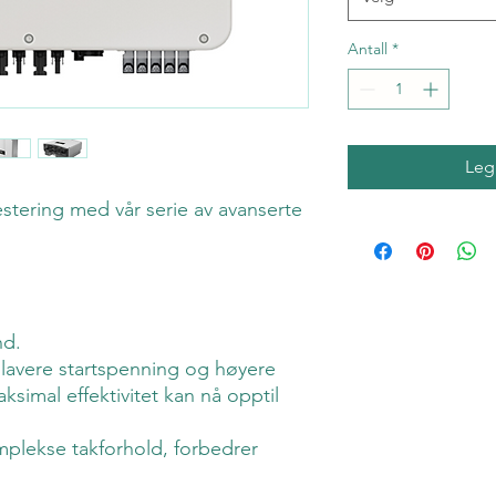
Antall
*
Legg
stering med vår serie av avanserte
nd.
lavere startspenning og høyere
aksimal effektivitet kan nå opptil
mplekse takforhold, forbedrer