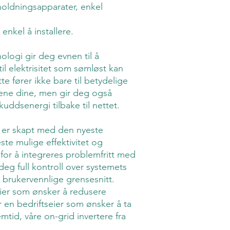
holdningsapparater, enkel
, enkel å installere.
nologi gir deg evnen til å
il elektrisitet som sømløst kan
te fører ikke bare til betydelige
ene dine, men gir deg også
kuddsenergi tilbake til nettet.
e er skapt med den nyeste
ste mulige effektivitet og
 for å integreres problemfritt med
deg full kontroll over systemets
e brukervennlige grensesnitt.
ier som ønsker å redusere
 en bedriftseier som ønsker å ta
emtid, våre on-grid invertere fra
.