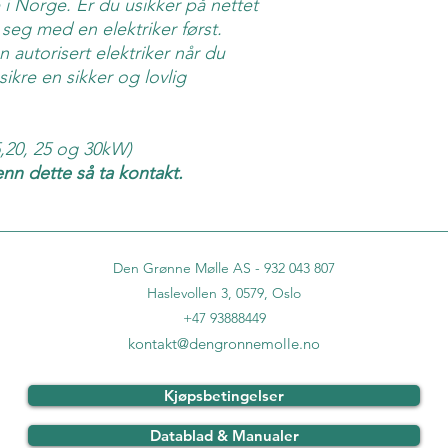
 i Norge. Er du usikker på nettet
re seg med en elektriker først.
n autorisert elektriker når du
sikre en sikker og lovlig
15,20, 25 og 30kW)
enn dette så ta kontakt.
Den Grønne Mølle AS - 932 043 807
Haslevollen 3, 0579, Oslo
+47 93888449
kontakt@dengronnemolle.no
Kjøpsbetingelser
Datablad & Manualer