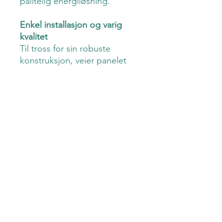
pålitelig energiløsning.
Enkel installasjon og varig
kvalitet
Til tross for sin robuste
konstruksjon, veier panelet
kun 31,5 kg, noe som gjør det
enkelt å håndtere og
installere uten å overbelaste
taket ditt. Den solide
byggkvaliteten sørger for at
panelet vil fungere optimalt i
mange år, selv under
utfordrende værforhold.
Invester i JW-HD144N
solcellepaneler i dag, og vær
med på å forme en
bærekraftig fremtid.