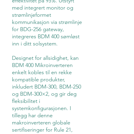
effektivitet på 95%. Utstyrt
med integrert monitor og
strømlinjeformet
kommunikasjon via strømlinje
for BDG-256 gateway,
integreres BDM 400 sømløst
inn i ditt solsystem.
Designet for allsidighet, kan
BDM 400 Mikroinverteren
enkelt kobles til en rekke
kompatible produkter,
inkludert BDM-300, BDM-250
og BDM-300×2, og gir deg
fleksibilitet i
systemkonfigurasjonen. I
tillegg har denne
makroinverteren globale
sertifiseringer for Rule 21,