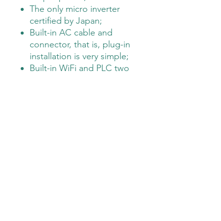
The only micro inverter
certified by Japan;
Built-in AC cable and
connector, that is, plug-in
installation is very simple;
Built-in WiFi and PLC two
communication methods
are optional, remote real-
time monitoring.
Spesifikasjoner
Input | DC
Mål & Vekt
Recommended PV Module
600
Power Range /W
General Data
MPPT Voltage Range /V
22-
Operating Ambient
-40~65
55
Temperature Range/