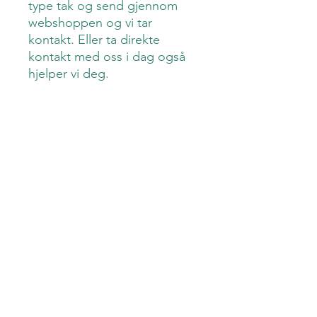
type tak og send gjennom
webshoppen og vi tar
kontakt. Eller ta direkte
kontakt med oss i dag også
hjelper vi deg.
Denne forespørselen koster
0.- husk "Sett hent i butikk!"
Åpent kjøp
Prismatch
Fri befaring &
Fri frakt
analyse
Den Grønne Mølle AS -
932 043 807
Haslevollen 3, 0579, Oslo
+47 93888449
kontakt@dengronnemolle.no
Kjøpsbetingelser