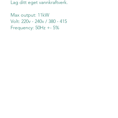
Lag ditt eget vannkraftverk.
Max output: 11kW
Volt: 220v - 240v / 380 - 415
Frequency: 50Hz +- 5%
Water pipe diam. 110mm
Water head altitude: 30-60m
Water flow: 0,035m^3 /s -
0,06m^3 /s
Størrelse pakke: 750x650x850
mm
Vekt: 116 kg
Garanti: 5 år
Åpent kjøp
Prismatch
Fri befaring &
Fri frakt