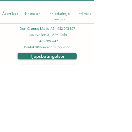
Åpent kjøp
Prismatch
Fri befaring &
Fri frakt
analyse
Den Grønne Mølle AS -
932 043 807
Haslevollen 3, 0579, Oslo
+47 93888449
kontakt@dengronnemolle.no
Kjøpsbetingelser
Datablad & Manualer
Personvern
©2025 av Den Grønne Mølle
Grønne energiløsninger Norge.
Solceller og solcellepaneler til hjemmet.