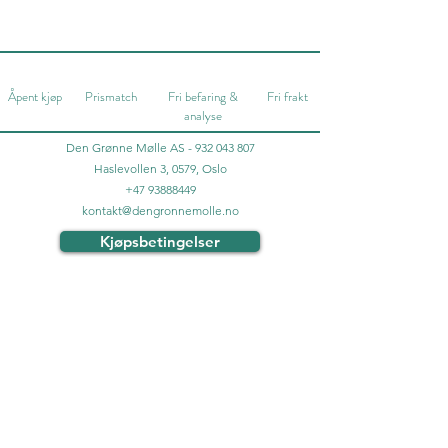
Åpent kjøp
Prismatch
Fri befaring &
Fri frakt
analyse
Den Grønne Mølle AS -
932 043 807
Haslevollen 3, 0579, Oslo
+47 93888449
kontakt@dengronnemolle.no
Kjøpsbetingelser
Datablad & Manualer
Personvern
©2025 av Den Grønne Mølle