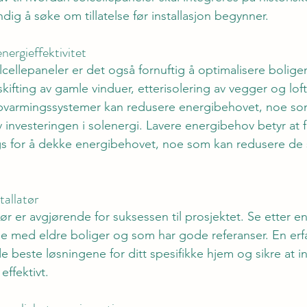
ig å søke om tillatelse før installasjon begynner.
nergieffektivitet
olcellepaneler er det også fornuftig å optimalisere bolige
tskifting av gamle vinduer, etterisolering av vegger og loft
varmingssystemer kan redusere energibehovet, noe som
 investeringen i solenergi. Lavere energibehov betyr at 
ngs for å dekke energibehovet, noe som kan redusere de
stallatør
atør er avgjørende for suksessen til prosjektet. Se etter en 
be med eldre boliger og som har gode referanser. En erfar
e beste løsningene for ditt spesifikke hjem og sikre at in
ffektivt.