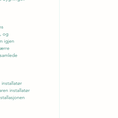
ns 
, og 
 igjen 
færre 
 samlede 
installatør 
en installatør 
stallasjonen 