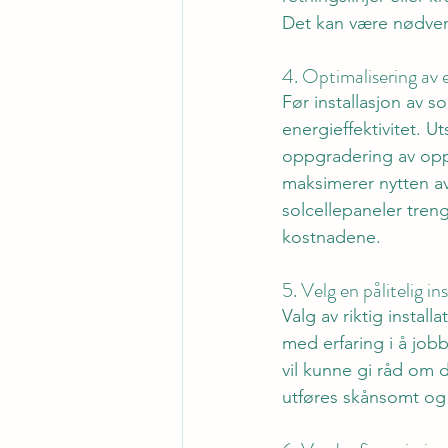
Det kan være nødvend
4. Optimalisering av e
Før installasjon av s
energieffektivitet. U
oppgradering av opp
maksimerer nytten av
solcellepaneler tre
kostnadene.
5. Velg en pålitelig in
Valg av riktig install
med erfaring i å job
vil kunne gi råd om d
utføres skånsomt og e