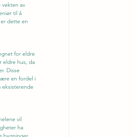
e vekten av 
niør til å 
er dette en 
egnet for eldre 
r eldre hus, da 
r. Disse 
re en fordel i 
å eksisterende 
elene vil 
igheter ha 
ke bygninger. 