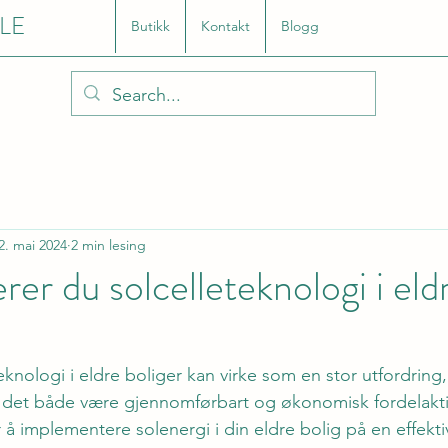
LE
Butikk
Kontakt
Blogg
2. mai 2024
2 min lesing
erer du solcelleteknologi i eld
teknologi i eldre boliger kan virke som en stor utfordrin
n det både være gjennomførbart og økonomisk fordelakti
r å implementere solenergi i din eldre bolig på en effek