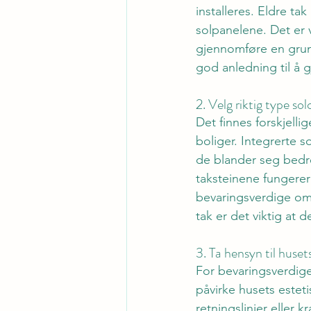
installeres. Eldre ta
solpanelene. Det er vi
gjennomføre en grun
god anledning til å 
2. Velg riktig type sol
Det finnes forskjelli
boliger. Integrerte so
de blander seg bedre
taksteinene fungerer
bevaringsverdige omr
tak er det viktig at d
3. Ta hensyn til husets
For bevaringsverdige
påvirke husets esteti
retningslinjer eller k