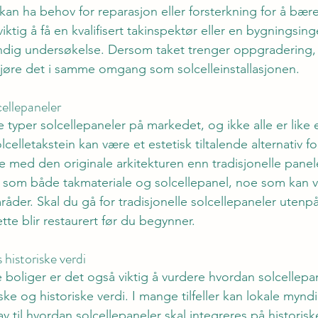
k kan ha behov for reparasjon eller forsterkning for å bær
ktig å få en kvalifisert takinspektør eller en bygningsinge
dig undersøkelse. Dersom taket trenger oppgradering, 
gjøre det i samme omgang som solcelleinstallasjonen.
cellepaneler
ge typer solcellepaneler på markedet, og ikke alle er like 
lcelletakstein kan være et estetisk tiltalende alternativ fo
 med den originale arkitekturen enn tradisjonelle panele
 som både takmateriale og solcellepanel, noe som kan væ
åder. Skal du gå for tradisjonelle solcellepaneler utenp
ette blir restaurert før du begynner.
 historiske verdi
 boliger er det også viktig å vurdere hvordan solcellepan
ske og historiske verdi. I mange tilfeller kan lokale mynd
rav til hvordan solcellepaneler skal integreres på historis