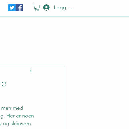
Logg Inn
re
g, men med 
g. Her er noen 
tiv og skånsom 