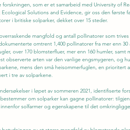
forskningen, som er et samarbeid med University of Re
tet Ecological Solutions and Evidence, gir oss den første f
torer i britiske solparker, dekket over 15 steder.
overraskende mangfold og antall pollinatorer som trives 
okumenterte omtrent 1,400 pollinatorer fra mer enn 30 ar
ler, over 170 blomsterfluer, mer enn 160 humler, samt m
t observerte arten var den vanlige engsmygeren, og hum
lparkene, mens den små heisommerfuglen, en prioritert ar
ert i tre av solparkene.
dersøkelser i løpet av sommeren 2021, identifiserte for
m bestemmer om solparker kan gagne pollinatorer: tilgjen
 innenfor solfarmer og egenskapene til det omkringligg
r betydningen av et større mangfold av blomstrende pla