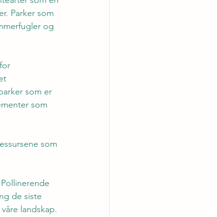
er. Parker som 
ommerfugler og 
for 
et 
parker som er 
lementer som 
ressursene som 
"Pollinerende 
ng de siste 
 våre landskap. 