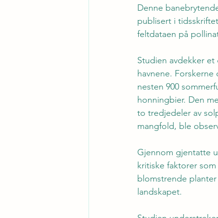
Denne banebrytende 
publisert i tidsskrif
feltdataen på pollina
Studien avdekker et 
havnene. Forskerne d
nesten 900 sommerfug
honningbier. Den mes
to tredjedeler av so
mangfold, ble observ
Gjennom gjentatte un
kritiske faktorer so
blomstrende planter
landskapet.
Studien understreke