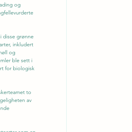
ading og 
agfellevurderte 
i disse grønne 
ter, inkludert 
øll og 
ler ble sett i 
t for biologisk 
skerteamet to 
geligheten av 
ende 
ntearter som en 