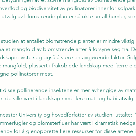
overflod og biodiversitet av pollinatorer innenfor solpark
 utvalg av blomstrende planter så økte antall humler, s
 studien at antallet blomstrende planter er mindre viktig 
ha et mangfold av blomstrende arter å forsyne seg fra. D
skapet viste seg også å være en avgjørende faktor. Sol
isk mangfold, plassert i frakoblede landskap med færre e
gagne pollinatorer mest.
t disse pollinerende insektene er mer avhengige av mat
nn de ville vært i landskap med flere mat- og habitatvalg.
ancaster University og hovedforfatter av studien, uttalte: 
ommerfugler og blomsterfluer har vært i dramatisk nedga
ehov for å gjenopprette flere ressurser for disse artene i