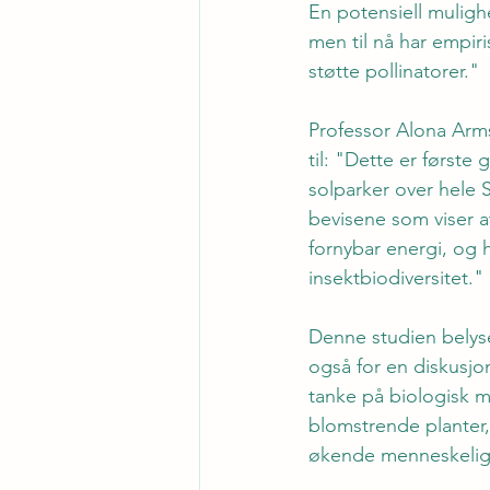
En potensiell muligh
men til nå har empir
støtte pollinatorer."
Professor Alona Arms
til: "Dette er første
solparker over hele S
bevisene som viser at
fornybar energi, og hv
insektbiodiversitet."
Denne studien belys
også for en diskusjo
tanke på biologisk m
blomstrende planter, 
økende menneskelig a