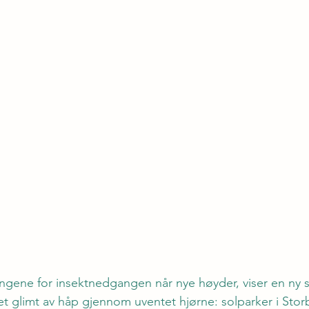
ingene for insektnedgangen når nye høyder, viser en ny s
et glimt av håp gjennom uventet hjørne: solparker i Storb