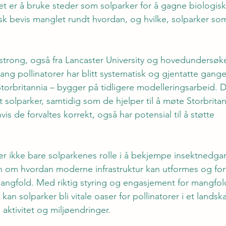
et er å bruke steder som solparker for å gagne biologis
isk bevis manglet rundt hvordan, og hvilke, solparker so
trong, også fra Lancaster University og hovedundersøker
 gang pollinatorer har blitt systematisk og gjentatte gang
torbritannia – bygger på tidligere modelleringsarbeid. De
 solparker, samtidig som de hjelper til å møte Storbritan
is de forvaltes korrekt, også har potensial til å støtte 
er ikke bare solparkenes rolle i å bekjempe insektnedg
n om hvordan moderne infrastruktur kan utformes og for
angfold. Med riktig styring og engasjement for mangfol
kan solparker bli vitale oaser for pollinatorer i et landsk
ktivitet og miljøendringer.