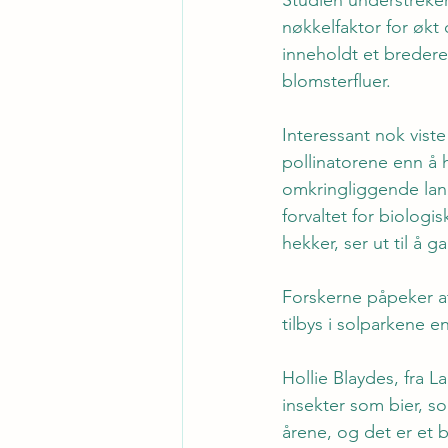
nøkkelfaktor for økt 
inneholdt et bredere
blomsterfluer.
Interessant nok viste
pollinatorene enn å 
omkringliggende land
forvaltet for biolog
hekker, ser ut til å 
Forskerne påpeker a
tilbys i solparkene e
Hollie Blaydes, fra L
insekter som bier, s
årene, og det er et b