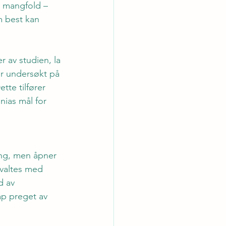
k mangfold – 
m best kan 
 av studien, la 
er undersøkt på 
tte tilfører 
nias mål for 
ang, men åpner 
valtes med 
d av 
ap preget av 